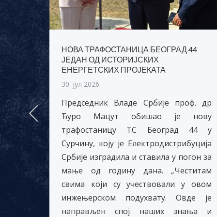
НОВА ТРАФОСТАНИЦА БЕОГРАД 44
ЈЕДАН ОД ИСТОРИЈСКИХ
ЈЕ
ЕНЕРГЕТСКИХ ПРОЈЕКАТА
30. јул 2026
Председник Владе Србије проф. др
мо 28.
Ђуро Мацут обишао је нову
уције
трафостаницу ТС Београд 44 у
емо да
Сурчину, коју је Електродистрибуција
други
Србије изградила и ставила у погон за
уција
мање од годину дана. „Честитам
жна и
свима који су учествовали у овом
на од
инжењерском подухвату. Овде је
етском
направљен спој наших знања и