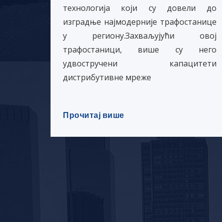
технологија који су довели до
изградње најмодерније трафостанице
у региону.Захваљујући овој
трафостаници, више су него
удвостручени капацитети
дистрибутивне мреже
Прочитај више