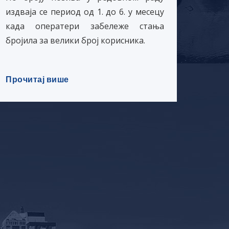
омог
издваја се период од 1. до 6. у месецу
техни
када оператери забележе стања
су по
бројила за велики број корисника.
Гало
захте
Прочитај више
Проч