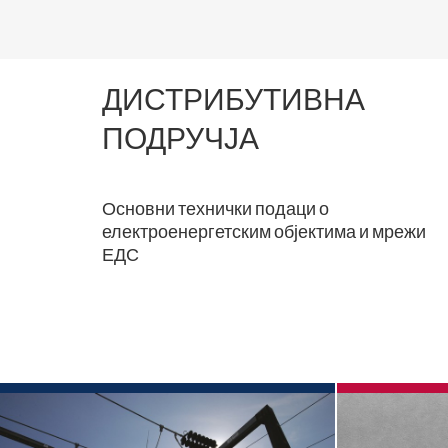
ДИСТРИБУТИВНА
ПОДРУЧЈА
Основни технички подаци о
електроенергетским објектима и мрежи
ЕДС
ДП Крагујевац
ДП Ниш
ДП Краљево