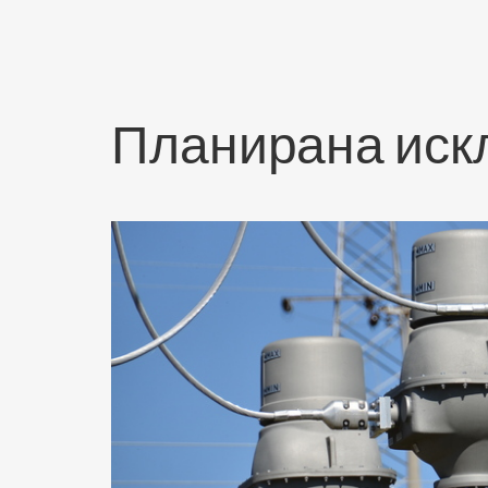
Планирана ис
скључења