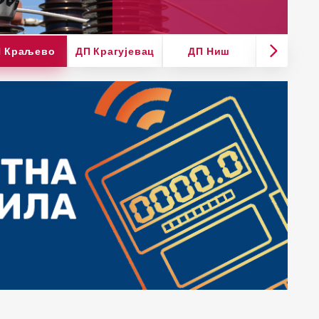
 Краљево
ДП Крагујевац
ДП Ниш