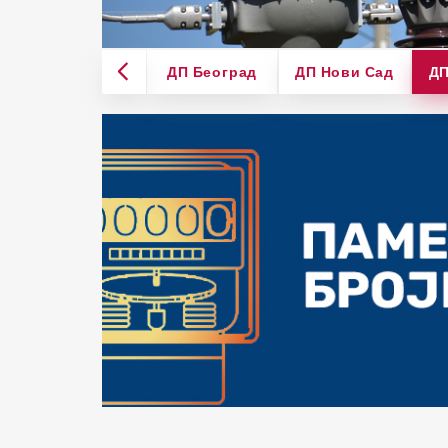
ДП Београд
ДП Нови Сад
ДП