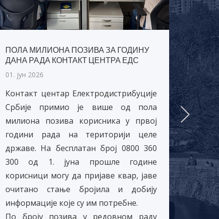
ПОЛА МИЛИОНА ПОЗИВА ЗА ГОДИНУ
ПУШТ
ДАНА РАДА КОНТАКТ ЦЕНТРА ЕДС
ТРАФ
СУРЧ
01. јун 2026
30. ма
Контакт центар Електродистрибуције
Најс
Србије примио је више од пола
Елект
милиона позива корисника у првој
Беогр
години рада на територији целе
за ре
државе. На бесплатан број 0800 360
градњ
300 од 1. јуна прошле године
напа
корисници могу да пријаве квар, јаве
компл
очитано стање бројила и добију
Дом
информације које су им потребне.
акум
По броју позива у редовном раду