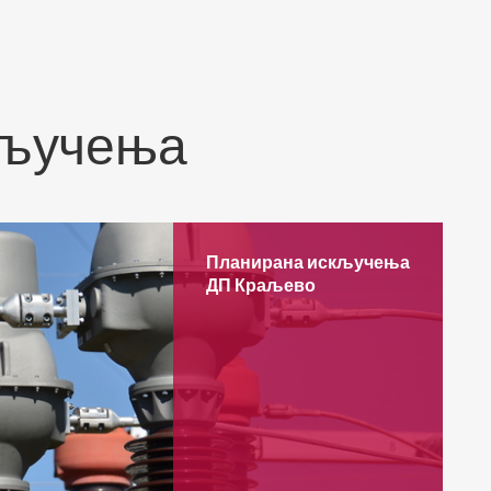
кључења
Планирана искључења
ДП Краљево