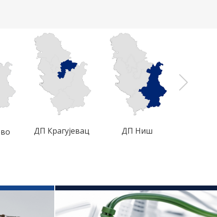
ДП Крагујевац
ДП Ниш
ДП Бе
ево