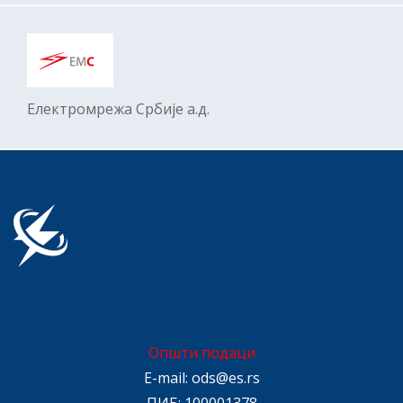
Електромрежa Србије а.д.
Општи подаци
E-mail:
ods@es.rs
ПИБ: 100001378