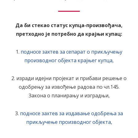
Да би стекао статус купца-произвођача,
претходно је потребно да крајњи купац:
1.
подносе захтев за сепарат о прикључењу
производног објекта крајњег купца,
2. изради идејни пројекат и прибави решење о
одобрењу за извођење радова по чл.145.
Закона о планирању и изградњи,
3.
подносе захтев за издавање одобрења за
прикључење производног објекта,