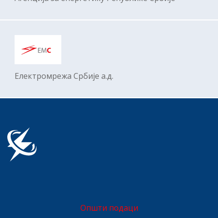
Електромрежa Србије а.д.
Општи подаци