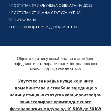
ПОСТУПАК ПРИКЉУЧЕЊА ОБЈЕКАТА НА ДСЕЕ
ПОСТУПАК СТИЦАЊА СТАТУСА КУПЦА
ПРОИЗВОЂАЧА
ОБЈЕКТИ КОЈИ НИСУ ДОМАЋИНСТВА
Објекти који нису домаћинства и стамбене
заједнице инсталиране снаге фотонапонских
модула од 10,8 kW до 50 kW
Упутство за крајње купце који нису
домаћинстава и стамбене заједнице о
начину стицања статуса купац-произвођач
за инсталиране производне снаге
фотонапонских модула од 10,8 kW до 50 kW