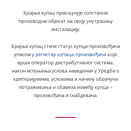
Крајњи купац прикључује сопствени
производни објекат на своју унутрашњу
инсталацију.
Крајњи купац стиче статус купца-произвођача
уписом у
регистар купаца-произвођача
који
врши оператор дистрибутивног система,
након испуњења услова наведених у Уредби o
критеријумима, условима и начину обрачуна
потраживања и обавеза између купца –
произвођача и снабдевача.