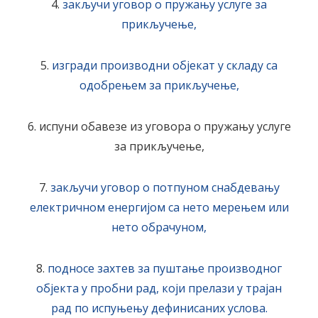
4.
закључи уговор о пружању услуге за
прикључење,
5.
изгради производни објекат у складу са
одобрењем за прикључење,
6. испуни обавезе из уговора о пружању услуге
за прикључење,
7.
закључи уговор о потпуном снабдевању
електричном енергијом са нето мерењем или
нето обрачуном,
8.
подносе захтев за пуштање производног
објекта у пробни рад, који прелази у трајан
рад по испуњењу дефинисаних услова.