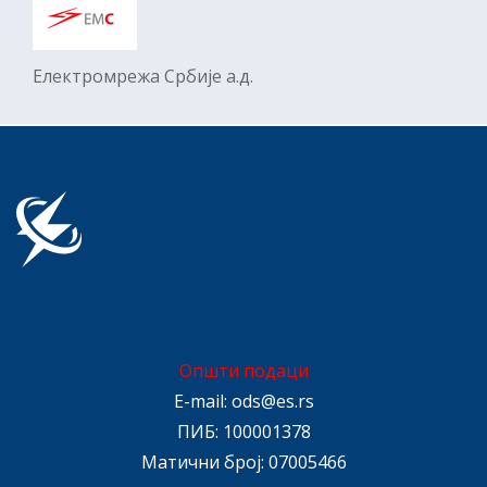
Електромрежa Србије а.д.
Општи подаци
E-mail:
ods@es.rs
ПИБ: 100001378
Матични број: 07005466